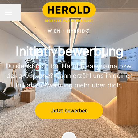
Seite teilen
KARRIEREMENÜ
WIEN
·
HYBRID
Initiativbewerbung
Du siehst dich bei Herold, easyname bzw.
der group.one? Dann erzähl uns in deiner
Initiativbewerbung mehr über dich.
Jetzt bewerben